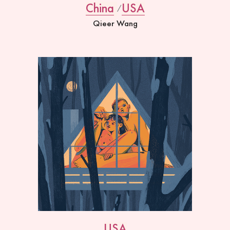
China
USA
Qieer Wang
USA